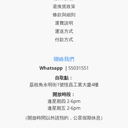
退換貨政策
條款與細則
運費說明
運送方式
付款方式
聯絡我們
Whatsapp ｜
55031551
自取點：
荔枝角永明街1號恆昌工業大廈4樓
開放時段：
逢星期四 2-6pm
逢星期五 2-6pm
（開放時間以外請預約，公眾假期休息）