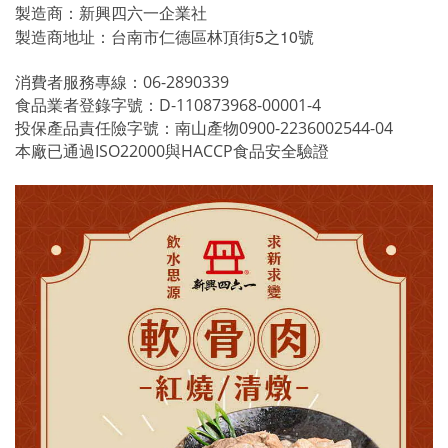
製造商：新興四六一企業社
5
10
製造商地址：台南市仁德區林頂街
之
號
消費者服務專線：
06-2890339
食品業者登錄字號：
D-110873968-00001-4
投保產品責任險字號：南山產物
0900-2236002544-04
本廠已通過
ISO22000
與
HACCP
食品安全驗證