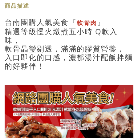
商品描述
台南團購人氣美食『
』
軟骨肉
精選等級慢火燉煮五小時 Q軟入
味，
軟骨晶瑩剔透，滿滿的膠質營養，
入口即化的口感，濃郁湯汁配飯拌麵
的好夥伴！