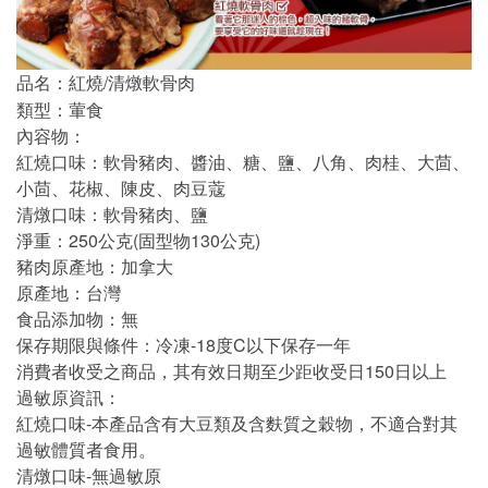
/
品名：紅燒
清燉軟骨肉
類型：葷食
內容物：
紅燒口味：軟骨豬肉、醬油、糖、鹽、八角、肉桂、大茴、
小茴、花椒、陳皮、肉豆蔻
清燉口味：軟骨豬肉、鹽
250
(
130
)
淨重：
公克
固型物
公克
豬肉原產地：加拿大
原產地：台灣
食品添加物：無
-18
C
保存期限與條件：冷凍
度
以下保存一年
150
消費者收受之商品，其有效日期至少距收受日
日以上
過敏原資訊：
-
紅燒口味
本產品含有大豆類及含麩質之穀物，不適合對其
過敏體質者食用。
-
清燉口味
無過敏原