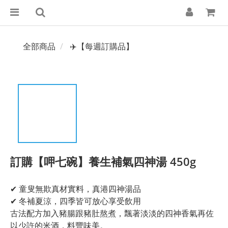
全部商品
✈️【每週訂購品】
訂購【呷七碗】養生補氣四神湯 450g
✔ 童叟無欺真材實料，真港四神湯品
✔ 冬補夏涼，四季皆可放心享受飲用
古法配方加入豬腸跟豬肚熬煮，飄著淡淡的四神香氣再佐
以少許的米酒，料豐味美。