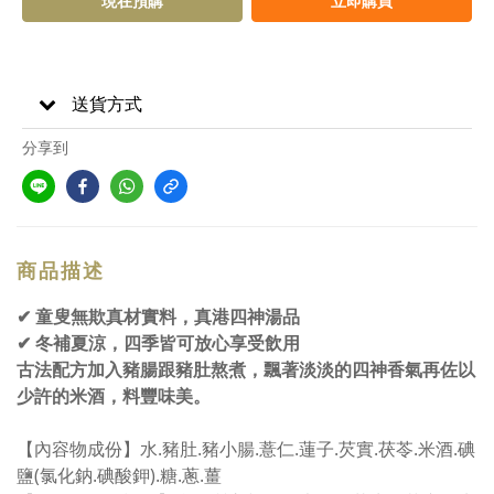
現在預購
立即購買
送貨方式
分享到
商品描述
✔ 童叟無欺真材實料，真港四神湯品
✔ 冬補夏涼，四季皆可放心享受飲用
古法配方加入豬腸跟豬肚熬煮，飄著淡淡的四神香氣再佐以
少許的米酒，料豐味美。
【內容物成份】水.豬肚.豬小腸.薏仁.蓮子.芡實.茯苓.米酒.碘
鹽(氯化鈉.碘酸鉀).糖.蔥.薑