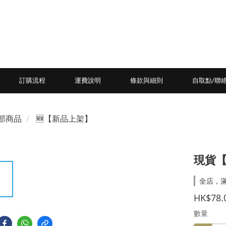
訂購流程
運費說明
條款與細則
自取點/聯
部商品
🆕【新品上架】
現貨
全店，滿
HK$78.
數量