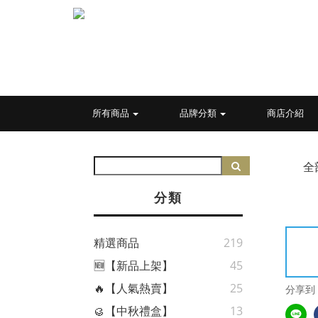
所有商品
品牌分類
商店介紹
全
分類
精選商品
219
🆕【新品上架】
45
🔥【人氣熱賣】
25
分享到
🥮【中秋禮盒】
13