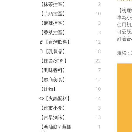
【抹茶控區】
2
【初鹿
【芋頭控區】
10
專為小
【麻辣控區】
3
使用初
可愛既
【香菜控區】
3
好適合
🥤【台灣飲料】
12
🥛【乳製品】
18
規格：2
【抹醬/沖劑】
22
【調味醬料】
7
【超商美食】
12
【炸物】
10
🥘【火鍋配料】
14
【夜市小食】
3
【古早滷味】
13
【蔥油餅 / 蔥抓
1