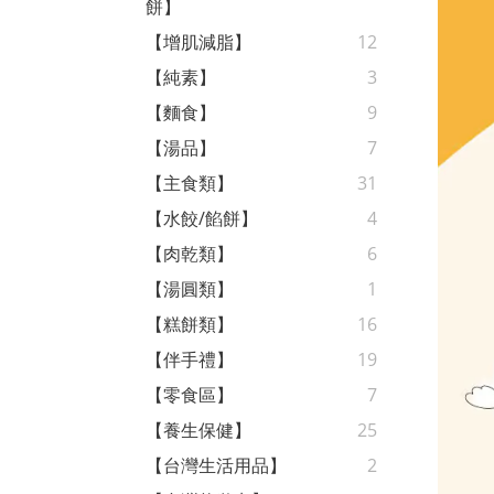
餅】
【增肌減脂】
12
【純素】
3
【麵食】
9
【湯品】
7
【主食類】
31
【水餃/餡餅】
4
【肉乾類】
6
【湯圓類】
1
【糕餅類】
16
【伴手禮】
19
【零食區】
7
【養生保健】
25
【台灣生活用品】
2