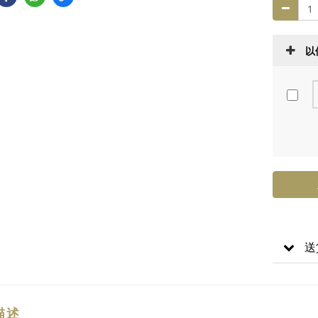
以
送
描述