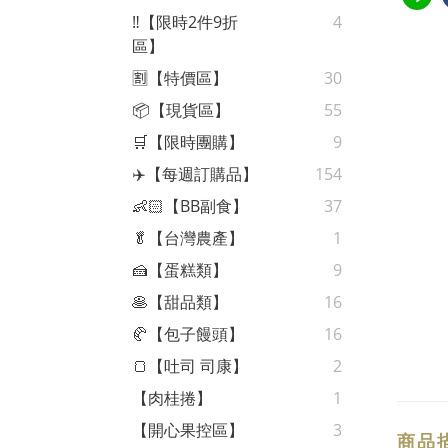
‼️【限時2件9折
4
區】
🈹【特價區】
30
📦【現貨區】
55
🛒【限時團購】
9
✈️【每週訂購品】
154
👶🏻【BB副食】
37
🥬【台灣農產】
1
🍰【蛋糕類】
9
🥞【甜品類】
16
🥐【包子饅頭】
16
🍞【吐司 司康】
2
【肉桂捲】
1
【開心果控區】
3
商品