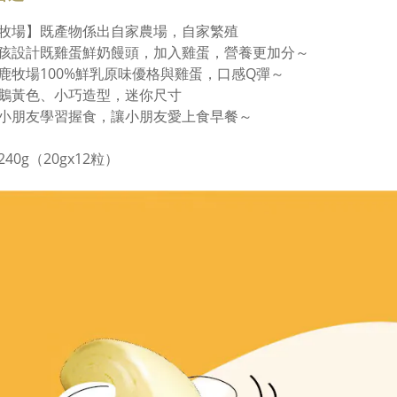
牧場】既產物係出自家農場，自家繁殖
孩設計既雞蛋鮮奶饅頭，加入雞蛋，營養更加分～
鹿牧場100%鮮乳原味優格與雞蛋，口感Q彈～
鵝黃色、小巧造型，迷你尺寸
小朋友學習握食，讓小朋友愛上食早餐～
40g（20gx12粒）