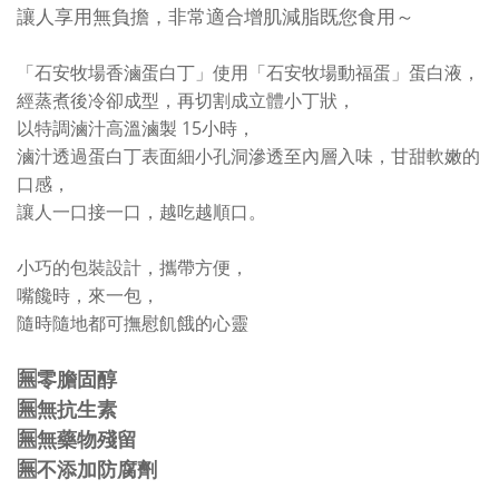
讓人享用無負擔，非常適合增肌減脂既您食用～
「石安牧場香滷蛋白丁」使用「石安牧場動福蛋」蛋白液，
經蒸煮後冷卻成型，再切割成立體小丁狀，
以特調滷汁高溫滷製 15小時，
滷汁透過蛋白丁表面細小孔洞滲透至內層入味，甘甜軟嫩的
口感，
讓人一口接一口，越吃越順口。
小巧的包裝設計，攜帶方便，
嘴饞時，來一包，
隨時隨地都可撫慰飢餓的心靈
🈚️零膽固醇
🈚️
無抗生素
🈚️
無藥物殘留
🈚️
不添加防腐劑