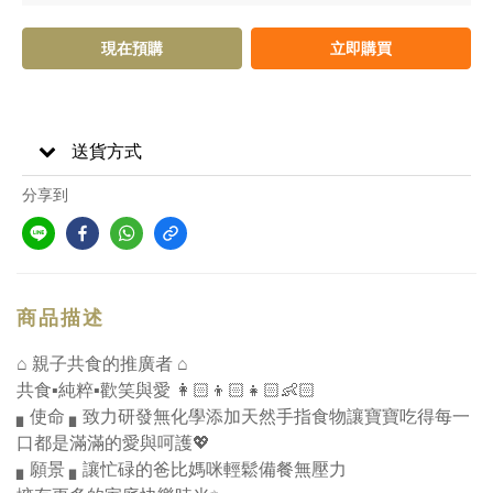
現在預購
立即購買
送貨方式
分享到
商品描述
⌂ 親子共食的推廣者 ⌂
共食▪純粹▪歡笑與愛 👩🏻👦🏻👧🏻👶🏻
▖使命 ▖致力研發無化學添加天然手指食物讓寶寶吃得每一
口都是滿滿的愛與呵護💖
▖願景 ▖讓忙碌的爸比媽咪輕鬆備餐無壓力