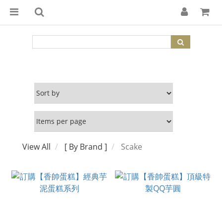
View All
[ By Brand ]
Scake