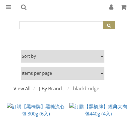
View All
[ By Brand ]
blackbridge