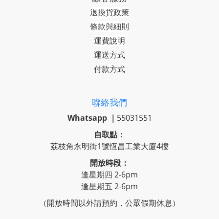
退換貨政策
條款與細則
運費說明
運送方式
付款方式
聯絡我們
Whatsapp ｜
55031551
自取點：
荔枝角永明街1號恆昌工業大廈4樓
開放時段：
逢星期四 2-6pm
逢星期五 2-6pm
（開放時間以外請預約，公眾假期休息）