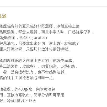
描述
雞腿係炎熱的夏天係好好既選擇，冷盤直接上菜
熟既雞腿，幫您去埋骨，而且非常入味，口感鮮嫩Q彈！
0g既雞腿，含43.8g protein
包蔥油包，只要拿出來分切、淋上醬汁就完成了
開火汗流浹背，只要切好放冰箱絕對輕鬆。
產銷履歷認證之嚴選上等紅羽土雞製作而成，
統工法製作，皮脆多汁、肉質飽滿、Q彈有勁，
一餐一點負擔都沒有，也不會感到油膩，
贈的純手工製造蔥油包風味十足。
油雞腿，約400g/盒，內附蔥油包
用：直接冷藏取出，簡單分切即可享用
限：冷藏4度以下15天