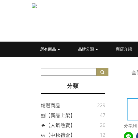
所有商品
品牌分類
商店介紹
全
分類
精選商品
229
🆕【新品上架】
47
🔥【人氣熱賣】
26
分享到
🥮【中秋禮盒】
12