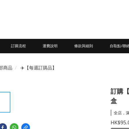
訂購流程
運費說明
條款與細則
自取點/聯
部商品
✈️【每週訂購品】
訂購【
盒
全店，滿
HK$95.