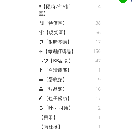
‼️【限時2件9折
4
區】
🈹【特價區】
38
📦【現貨區】
56
🛒【限時團購】
17
✈️【每週訂購品】
156
👶🏻【BB副食】
47
🥬【台灣農產】
1
🍰【蛋糕類】
9
🥞【甜品類】
16
🥐【包子饅頭】
17
🍞【吐司 司康】
2
【貝果】
1
【肉桂捲】
1