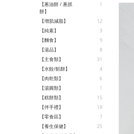
【蔥油餅 / 蔥抓
1
餅】
【增肌減脂】
12
【純素】
3
【麵食】
9
【湯品】
8
【主食類】
31
【水餃/餡餅】
4
【肉乾類】
6
【湯圓類】
1
【糕餅類】
15
【伴手禮】
18
【零食區】
7
【養生保健】
25