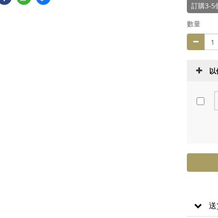
訂購3-
數量
以
送