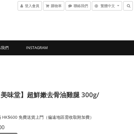
登入會員
購物車
聯絡我們
繁體中文
絡我們
INSTAGRAM
美味堂】超鮮嫩去骨油雞腿 300g/
 HK$600 免費送貨上門（偏遠地區需收取附加費）
00