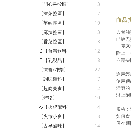
【開心果控區】
3
【抹茶控區】
2
商品
【芋頭控區】
10
去骨油
【麻辣控區】
3
已經煮
【香菜控區】
3
一隻30
🥤【台灣飲料】
12
附上一
不需要
🥛【乳製品】
18
【抹醬/沖劑】
22
選用經
【調味醬料】
7
使用傳
清爽的
【超商美食】
12
淋上附
【炸物】
10
🥘【火鍋配料】
14
規格：
如何食
【夜市小食】
3
保存期
【古早滷味】
14