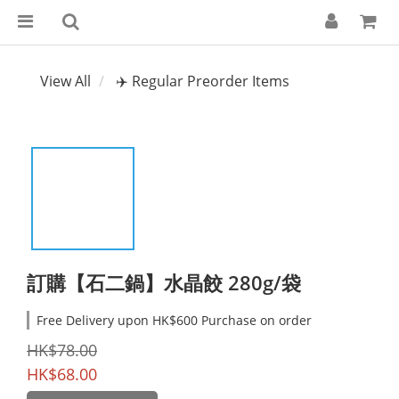
View All
✈️ Regular Preorder Items
訂購【石二鍋】水晶餃 280g/袋
Free Delivery upon HK$600 Purchase on order
HK$78.00
HK$68.00