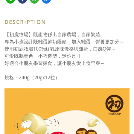
DESCRIPTION
【初鹿牧場】既產物係出自家農場，自家繁殖
專為小孩設計既雞蛋鮮奶饅頭，加入雞蛋，營養更加分～
使用初鹿牧場100%鮮乳原味優格與雞蛋，口感Q彈～
可愛既鵝黃色、小巧造型，迷你尺寸
好適合小朋友學習握食，讓小朋友愛上食早餐～
規格：240g（20gx12粒）