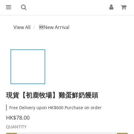
View All
🆕New Arrival
現貨【初鹿牧場】雞蛋鮮奶饅頭
Free Delivery upon HK$600 Purchase on order
HK$78.00
QUANTITY