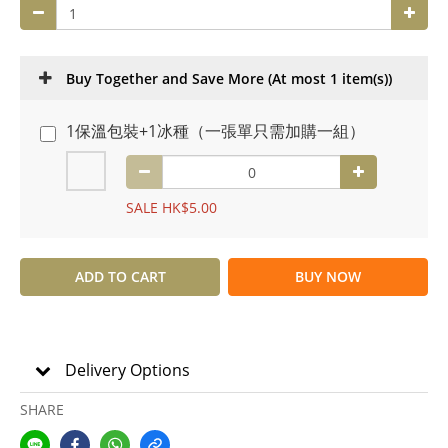
Buy Together and Save More
(At most 1 item(s))
1保溫包裝+1冰種（一張單只需加購一組）
SALE HK$5.00
ADD TO CART
BUY NOW
Delivery Options
SHARE