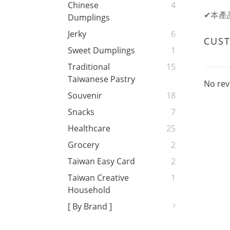
Chinese
4
✔本產
Dumplings
Jerky
6
CUS
Sweet Dumplings
1
Traditional
15
Taiwanese Pastry
No rev
Souvenir
18
Snacks
7
Healthcare
25
Grocery
2
Taiwan Easy Card
2
Taiwan Creative
1
Household
[ By Brand ]