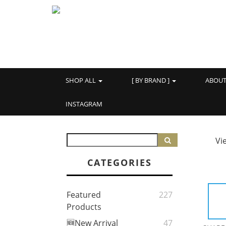
SHOP ALL
[ BY BRAND ]
ABOU
INSTAGRAM
Vi
CATEGORIES
Featured
227
Products
🆕New Arrival
47