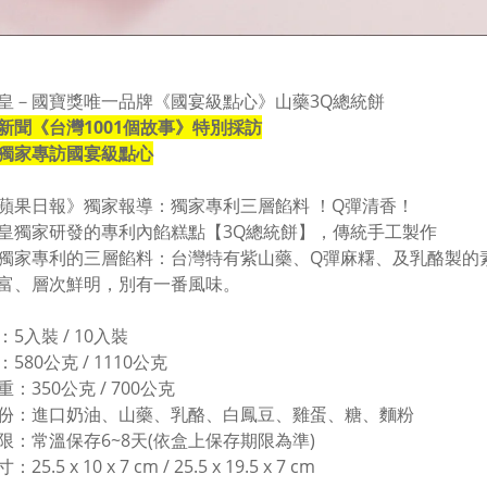
皇－國寶獎唯一品牌《國宴級點心》山藥3Q總統餅
新聞《台灣1001個故事》特別採訪
獨家專訪國宴級點心
蘋果日報》獨家報導：獨家專利三層餡料 ！Q彈清香！
皇獨家研發的專利內餡糕點【3Q總統餅】，傳統手工製作
獨家專利的三層餡料：台灣特有紫山藥、Q彈麻糬、及乳酪製的
富、層次鮮明，別有一番風味。
5入裝 / 10入裝
580公克 / 1110公克
：350公克 / 700公克
份：進口奶油、山藥、乳酪、白鳳豆、雞蛋、糖、麵粉
限：常溫保存6~8天(依盒上保存期限為準)
5.5 x 10 x 7 cm / 25.5 x 19.5 x 7 cm