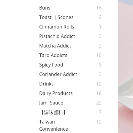
Buns
16
Toast ｜Scones
2
Cinnamon Rolls
1
Pistachio Addict
3
Matcha Addict
2
Taro Addicts
10
Spicy Food
3
Coriander Addict
3
Drinks
12
Dairy Products
18
Jam, Sauce
22
【調味醬料】
7
Taiwan
12
Convenience