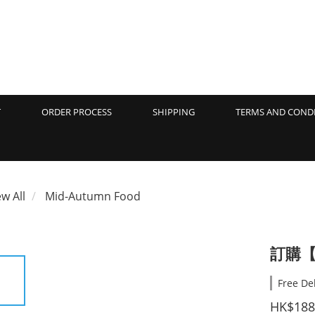
T
ORDER PROCESS
SHIPPING
TERMS AND COND
ew All
Mid-Autumn Food
訂購【
Free De
HK$188