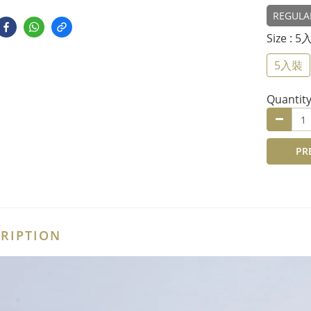
REGULA
Size
: 5
5入裝
Quantit
PR
RIPTION