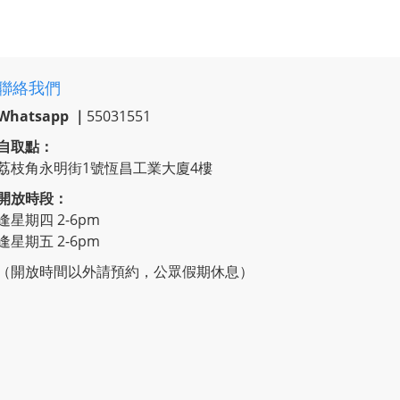
聯絡我們
Whatsapp ｜
55031551
自取點：
荔枝角永明街1號恆昌工業大廈4樓
開放時段：
逢星期四 2-6pm
逢星期五 2-6pm
（開放時間以外請預約，公眾假期休息）