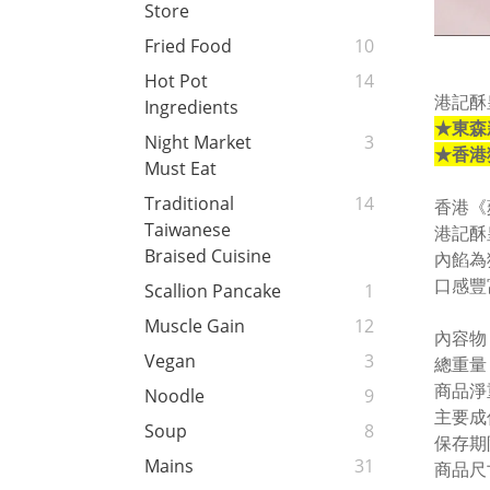
Store
Fried Food
10
Hot Pot
14
港記酥
Ingredients
★東森
Night Market
3
★香港
Must Eat
Traditional
14
香港《
Taiwanese
港記酥
Braised Cuisine
內餡為
口感豐
Scallion Pancake
1
Muscle Gain
12
內容物：
Vegan
3
總重量：
商品淨重
Noodle
9
主要成
Soup
8
保存期
Mains
31
商品尺寸：2