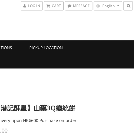
LOG IN
CART
MESSAGE
English
ITIONS
PICKUP LOCATION
港記酥皇】山藥3Q總統餅
livery upon HK$600 Purchase on order
.00