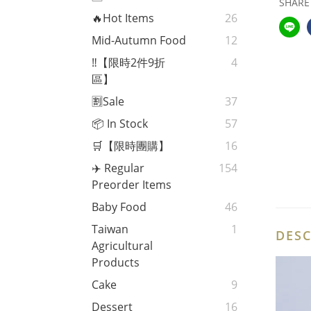
SHARE
🔥Hot Items
26
Mid-Autumn Food
12
‼️【限時2件9折
4
區】
🈹Sale
37
📦 In Stock
57
🛒【限時團購】
16
✈️ Regular
154
Preorder Items
Baby Food
46
Taiwan
1
DESC
Agricultural
Products
Cake
9
Dessert
16