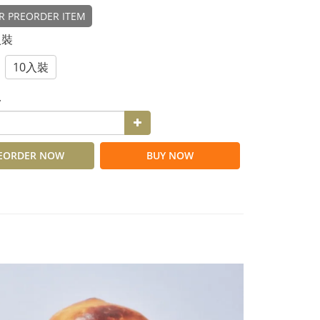
R PREORDER ITEM
入裝
10入裝
y
EORDER NOW
BUY NOW